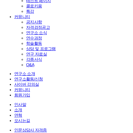
테스트 페이지
콜로키움
특강
커뮤니티
공지사항
자격검정공고
연구소 소식
연수과정
학술활동
상담 및 프로그램
연구 자료실
각종서식
Q&A
연구소 소개
연구소활동/신청
사이버 강의실
커뮤니티
회원가입
인사말
소개
연혁
오시는길
인문상담사 자격증