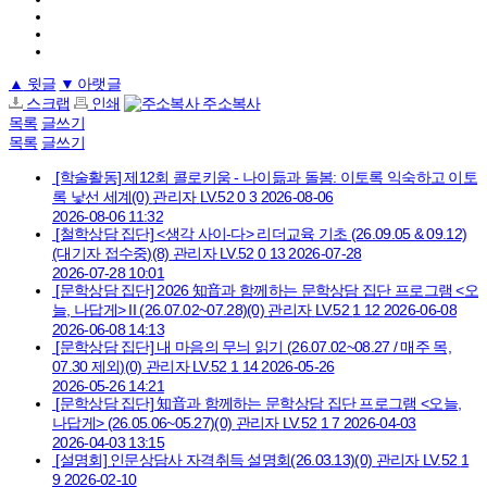
▲
윗글
▼
아랫글
스크랩
인쇄
주소복사
목록
글쓰기
목록
글쓰기
[학술활동] 제12회 콜로키움 - 나이듦과 돌봄: 이토록 익숙하고 이토
록 낯선 세계
(0)
관리자
LV.52
0
3
2026-08-06
2026-08-06 11:32
[철학상담 집단] <생각 사이-다> 리더교육 기초 (26.09.05 & 09.12)
(대기자 접수중)
(8)
관리자
LV.52
0
13
2026-07-28
2026-07-28 10:01
[문학상담 집단] 2026 知音과 함께하는 문학상담 집단 프로그램 <오
늘, 나답게> II (26.07.02~07.28)
(0)
관리자
LV.52
1
12
2026-06-08
2026-06-08 14:13
[문학상담 집단] 내 마음의 무늬 읽기 (26.07.02~08.27 / 매주 목,
07.30 제외)
(0)
관리자
LV.52
1
14
2026-05-26
2026-05-26 14:21
[문학상담 집단] 知音과 함께하는 문학상담 집단 프로그램 <오늘,
나답게> (26.05.06~05.27)
(0)
관리자
LV.52
1
7
2026-04-03
2026-04-03 13:15
[설명회] 인문상담사 자격취득 설명회(26.03.13)
(0)
관리자
LV.52
1
9
2026-02-10