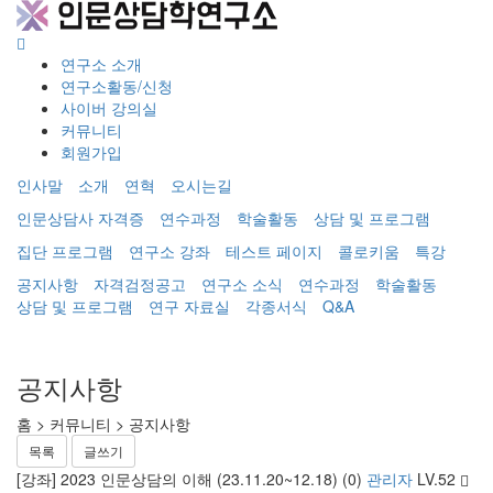
Toggle
navigati
연구소 소개
연구소활동/신청
사이버 강의실
커뮤니티
회원가입
인사말
소개
연혁
오시는길
인문상담사 자격증
연수과정
학술활동
상담 및 프로그램
집단 프로그램
연구소 강좌
테스트 페이지
콜로키움
특강
공지사항
자격검정공고
연구소 소식
연수과정
학술활동
상담 및 프로그램
연구 자료실
각종서식
Q&A
공지사항
홈
> 커뮤니티 >
공지사항
목록
글쓰기
[강좌] 2023 인문상담의 이해 (23.11.20~12.18)
(0)
관리자
LV.52