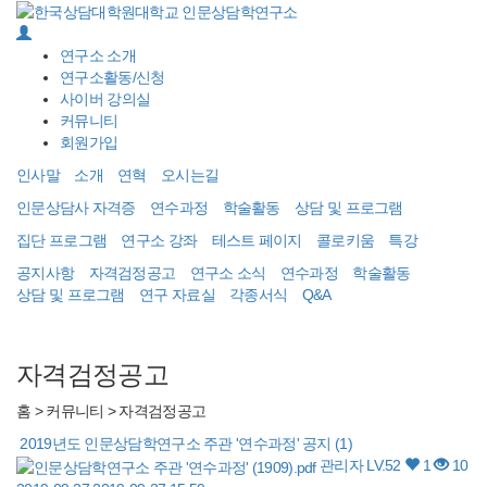
Toggle
navigati
연구소 소개
연구소활동/신청
사이버 강의실
커뮤니티
회원가입
인사말
소개
연혁
오시는길
인문상담사 자격증
연수과정
학술활동
상담 및 프로그램
집단 프로그램
연구소 강좌
테스트 페이지
콜로키움
특강
공지사항
자격검정공고
연구소 소식
연수과정
학술활동
상담 및 프로그램
연구 자료실
각종서식
Q&A
자격검정공고
홈
> 커뮤니티 >
자격검정공고
2019년도 인문상담학연구소 주관 '연수과정' 공지
(1)
관리자
LV.52
1
10