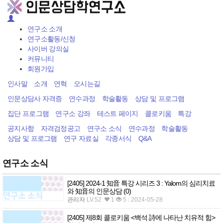
Toggle
navigati
연구소 소개
연구소활동/신청
사이버 강의실
커뮤니티
회원가입
인사말
소개
연혁
오시는길
인문상담사 자격증
연수과정
학술활동
상담 및 프로그램
집단 프로그램
연구소 강좌
테스트 페이지
콜로키움
특강
공지사항
자격검정공고
연구소 소식
연수과정
학술활동
상담 및 프로그램
연구 자료실
각종서식
Q&A
연구소 소식
[2405] 2024-1 知音 특강 시리즈 3 : Yalom의 심리치료
와 知音의 인문상담
(0)
관리자
LV.52
1
5
2024-05-28
[2405] 제8회 콜로키움 <백석 詩에 나타난 치유적 힘>