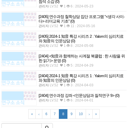
참석 소감
(0)
관리자
LV.52
1
6
2024-05-23
[2405] 연수과정 철학상담 집단 프로그램 "<생각 사이-
다> 리더교육 기초"
(0)
관리자
LV.52
1
11
2024-05-16
[2405] 2024-1 知音 특강 시리즈 2 : Yalom의 심리치료
와 知音의 인문상담
(0)
관리자
LV.52
1
8
2024-05-08
[2404] <知音과 함께하는 사계절 북클럽 : 한 사람을 위
한 읽기> 운영
(0)
관리자
LV.52
1
5
2024-04-29
[2404] 2024-1 知音 특강 시리즈 1 : Yalom의 심리치료
와 知音의 인문상담
(0)
관리자
LV.52
1
3
2024-04-03
[2404] 연수과정 강좌 <인문상담과 질적연구 9>
(0)
관리자
LV.52
1
6
2024-04-01
6
7
8
9
10
«
»
<
>