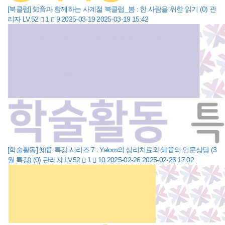
[북클럽] 知音과 함께하는 사계절 북클럽_봄 : 한 사람을 위한 읽기
(0)
관
리자
LV.52
1
9
2025-03-19
2025-03-19 15:42
[학술활동] 知音 특강 시리즈 7 : Yalom의 심리치료와 知音의 인문상담 (3
월 특강)
(0)
관리자
LV.52
1
10
2025-02-26
2025-02-26 17:02