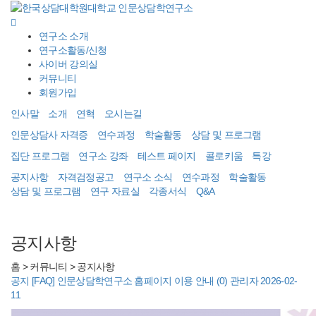
Toggle
navigati
연구소 소개
연구소활동/신청
사이버 강의실
커뮤니티
회원가입
인사말
소개
연혁
오시는길
인문상담사 자격증
연수과정
학술활동
상담 및 프로그램
집단 프로그램
연구소 강좌
테스트 페이지
콜로키움
특강
공지사항
자격검정공고
연구소 소식
연수과정
학술활동
상담 및 프로그램
연구 자료실
각종서식
Q&A
공지사항
홈
> 커뮤니티 >
공지사항
공지
[FAQ] 인문상담학연구소 홈페이지 이용 안내
(0)
관리자
2026-02-
11